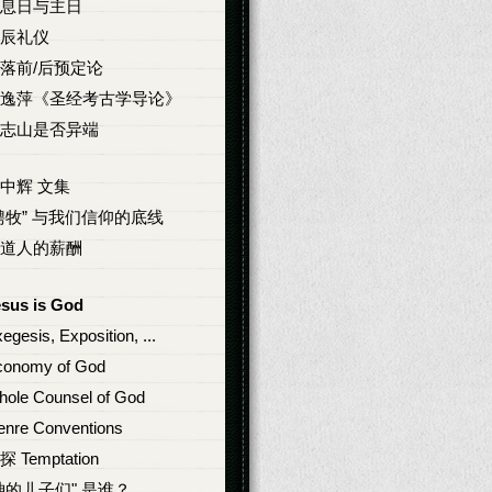
息日与主日
辰礼仪
落前/后预定论
逸萍《圣经考古学导论》
志山是否异端
中辉 文集
聘牧” 与我们信仰的底线
道人的薪酬
esus is God
egesis, Exposition, ...
conomy of God
ole Counsel of God
nre Conventions
探 Temptation
神的儿子们" 是谁？