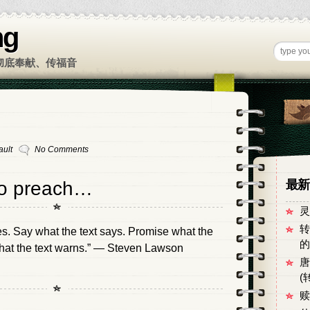
ng
彻底奉献、传福音
ault
No Comments
ho preach…
最新
灵
转
es. Say what the text says. Promise what the
的
hat the text warns.” — Steven Lawson
唐
(
赎