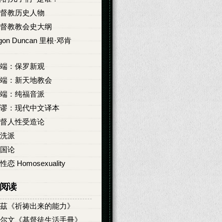
督教历史人物
督教教会史大纲
igon Duncan 里根·邓肯
端：保罗新观
端：新天地教会
端：纯福音派
谬：现代中文译本
督人性受造论
洗派
国论
性恋 Homosexuality
阅读
茲《祈祷出来的能力》
尔文《基督徒生活手冊》