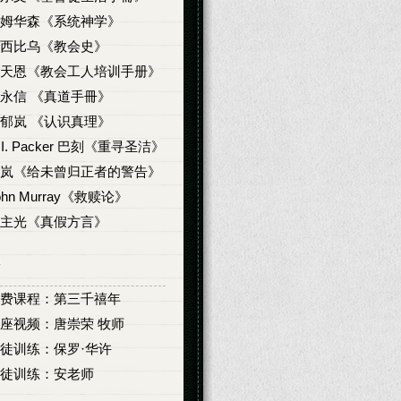
姆华森《系统神学》
西比乌《教会史》
天恩《教会工人培训手册》
永信 《真道手冊》
郁岚 《认识真理》
. I. Packer 巴刻《重寻圣洁》
岚《给未曾归正者的警告》
ohn Murray《救赎论》
主光《真假方言》
费课程：第三千禧年
座视频：唐崇荣 牧师
徒训练：保罗·华许
徒训练：安老师