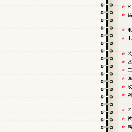
R
福
电
电
装
基
三
9
改
网
圣
教
属