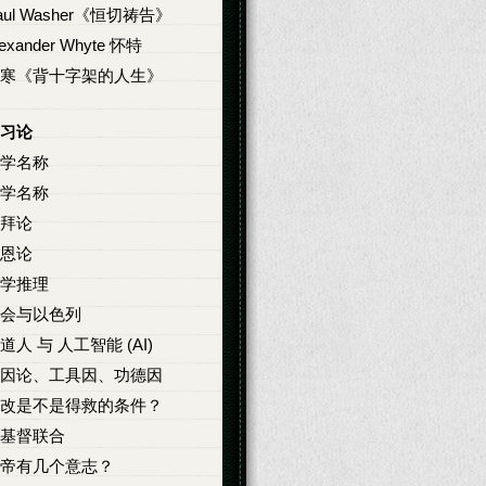
aul Washer《恒切祷告》
lexander Whyte 怀特
寒《背十字架的人生》
习论
学名称
学名称
拜论
恩论
学推理
会与以色列
道人 与 人工智能 (AI)
因论、工具因、功德因
改是不是得救的条件？
基督联合
帝有几个意志？