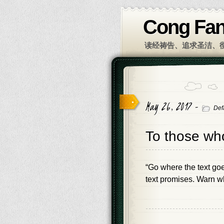
Cong Fa
读经祷告、追求圣洁、
May 26, 2017 -
Def
To those w
“Go where the text go
text promises. Warn w