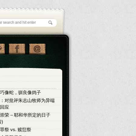
巧像蛇，驯良像鸽子
：对批评朱志山牧师为异端
回应
崇荣 – 耶和华所定的日子
转)
罪祭 vs. 赎愆祭