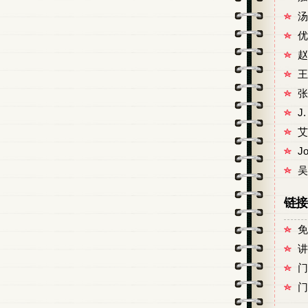
汤
优
赵
王
张
J
艾
J
吴
链接
免
讲
门
门