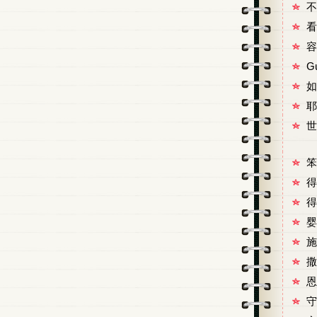
不
看
容
G
如
耶
世
笨
得
得
婴
施
撒
恩
守