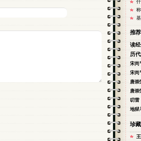
什
称
基
推荐
读经
历代
宋尚
宋尚
唐崇
唐崇
叨雷
地狱
珍藏
王