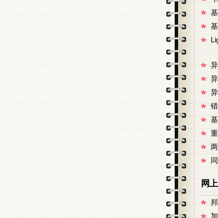
基
基
L
异
异
异
错
基
重
两
同
网上
邦
加