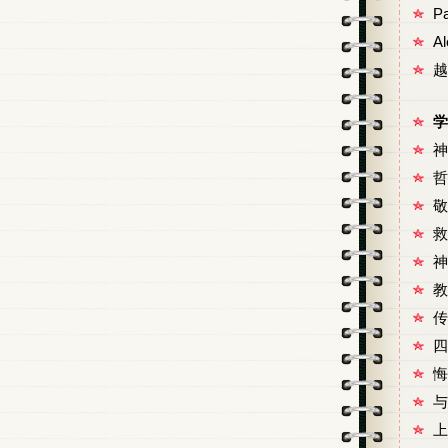
P
A
越
学
神
哲
敬
救
神
教
传
四
悔
与
上