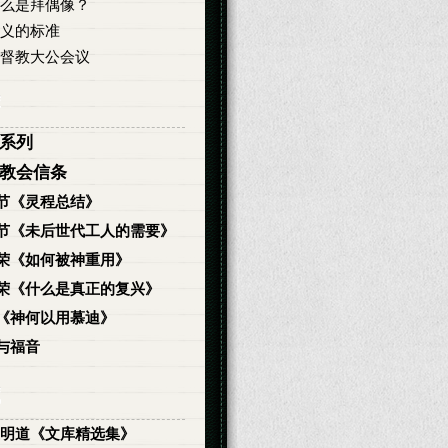
么是拜偶像？
义的标准
督教大公会议
系列
教会信条
节《灵程总结》
节《未后世代工人的需要》
荣《如何被神重用》
荣《什么是真正的复兴》
《神何以用慕迪》
与福音
明道《文库精选集》