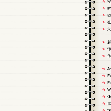
安
时
堕
张
朱
赵
“
传
J
Ex
E
Wh
Ge
试
"