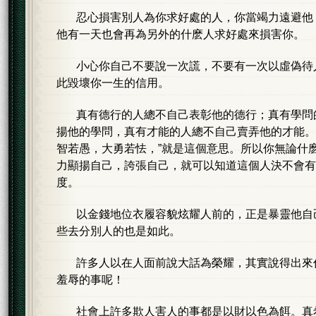
忍心損害別人為你求好處的人，你當竭力遠避他
他有一天也會再為另外的什麽人求好處來損害你。
小心你自己不要說一次謊，不要有一次以虛偽待
此毀壞你一生的信用。
真有德行的人總不自己表彰他的德行；真有學問
揚他的學問，真有才能的人總不自己賣弄他的才能。
智若愚，大勇若怯，”就是這個意思。所以你無論什
力顯揚自己，誇張自己，就可以知道這個人決不會有
度。
以金錢地位衣履容貌炫耀人前的，正是暴靈他自
些去分別人的也是如此。
許多人以在人面前說大話為榮耀，其實說得出來
羞辱的事呢！
社會上許多欺人害人的事都是以財以色為餌。真