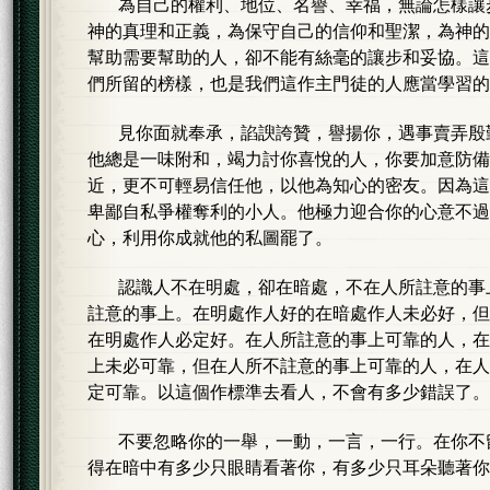
為自己的權利、地位、名譽、幸福，無論怎樣讓
神的真理和正義，為保守自己的信仰和聖潔，為神的
幫助需要幫助的人，卻不能有絲毫的讓步和妥協。這
們所留的榜樣，也是我們這作主門徒的人應當學習的
見你面就奉承，諂諛誇贊，譽揚你，遇事賣弄殷
他總是一味附和，竭力討你喜悅的人，你要加意防備
近，更不可輕易信任他，以他為知心的密友。因為這
卑鄙自私爭權奪利的小人。他極力迎合你的心意不過
心，利用你成就他的私圖罷了。
認識人不在明處，卻在暗處，不在人所註意的事
註意的事上。在明處作人好的在暗處作人未必好，但
在明處作人必定好。在人所註意的事上可靠的人，在
上未必可靠，但在人所不註意的事上可靠的人，在人
定可靠。以這個作標準去看人，不會有多少錯誤了。
不要忽略你的一舉，一動，一言，一行。在你不
得在暗中有多少只眼睛看著你，有多少只耳朵聽著你