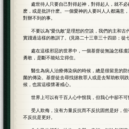
處世待人只要自己對得起神，對得起人，就不必
麽，或是批評什麽。一個愛神的人要叫人人都滿意，
對辦不到的事。
不要以為“愛仇敵”是理想的空談，我們的主和古
實踐過這樣的教訓了。(見路二十三章三十四節；徒七
處在這樣邪惡的世界中，一個基督徒無論怎樣虔
勇敢，是斷不能站立得住。
醫生為病人治療傳染病的時候，總是很留意的防
菌的傳染。基督徒去尋找拯救罪人或是去幫助軟弱跌
候，也當這樣懷著戒心。
世界上可以有千百人心中恨我，但我心中卻不可
受人欺侮，沒有力量反抗而不反抗固然是好，但
不反抗是更好。