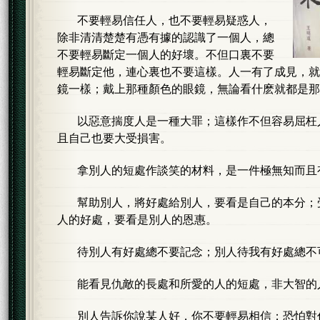
不要輕易信任人，也不要輕易疑惑人，
除非清清楚楚有憑有據的認識了一個人，總
不要輕易斷定一個人的好壞。不但口裏不要
輕易斷定他，連心裏也不要這樣。人一有了成見，就
鏡一樣；戴上那種顏色的眼鏡，無論看什麽就都是那
以惡意揣度人是一種大罪；這樣作不但容易屈枉
且自己也要大受損害。
拿別人的短處作談笑的材料，是一件極無知而且
幫助別人，將好處給別人，要看是自己的本分；
人的好處，要看是別人的恩惠。
待別人有好處總不要記念；別人待我有好處總不
能看見仇敵的長處和所愛的人的短處，非大智的
別人告訴你說某人好，你不要輕易相信；恐怕對