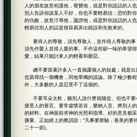
人的朋友故意袒護他，譽贊他，或是對你說話的人也
別人告訴你說某人不好，你也不要輕易信；恐怕對你
的仇敵，故意汙辱他，讒謗他，或是對你說話的人也
輕易信別人的話是很容易弄出錯誤和失敗來的。
要得人的尊敬，須先尊敬人，並作得人尊敬的事
須先作愛人並得人愛的事。不作這些卻一味的希望得
愛，結果只能討來人的輕看和厭惡。
總不要當著許多人一直揭露個人的短處；就是出
也當尋找一個機會，同他單獨的談論。除了極少數程
外，大多數的人是忍受不了這個的。
不要耳朵太軟，聽別人說什麽就隨從。但也不要
接受人的善言。要常虛懷若谷，樂納人言。將別人的
的材料。在神面前求神的光照和指導。好的意見都采
摒棄。正如經上的教訓說：“凡事要察驗，善美的要持
二十一節)。