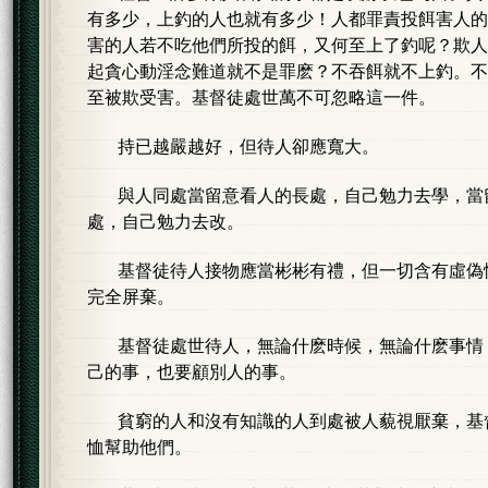
有多少，上釣的人也就有多少！人都罪責投餌害人的
害的人若不吃他們所投的餌，又何至上了釣呢？欺人
起貪心動淫念難道就不是罪麽？不吞餌就不上釣。不
至被欺受害。基督徒處世萬不可忽略這一件。
持已越嚴越好，但待人卻應寬大。
與人同處當留意看人的長處，自己勉力去學，當
處，自己勉力去改。
基督徒待人接物應當彬彬有禮，但一切含有虛偽
完全屏棄。
基督徒處世待人，無論什麽時候，無論什麽事情
己的事，也要顧別人的事。
貧窮的人和沒有知識的人到處被人藐視厭棄，基
恤幫助他們。