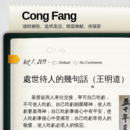
Cong Fang
读经祷告、追求圣洁、彻底奉献、传福音
Oct 7, 2013 -
Default
No Comments
處世待人的幾句話（王明道）
基督徒與人來往交接，寧可自己吃虧，
不可使人吃虧。自己吃虧能榮耀神，使人吃
虧要羞辱神；自己吃虧事後心中有平安，使
人吃虧事後心中受痛苦；自己吃虧常得人的
敬愛，使人吃虧必受人的恨惡。