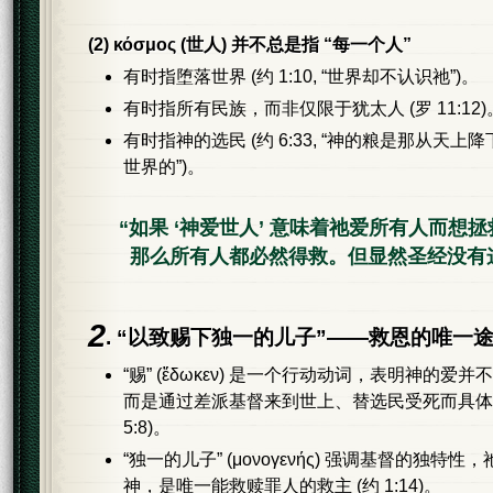
(2) κόσμος (世人) 并不总是指 “每一个人”
有时指堕落世界 (约 1:10, “世界却不认识祂”)。
有时指所有民族，而非仅限于犹太人 (罗 11:12)
有时指神的选民 (约 6:33, “神的粮是那从天
世界的”)。
“如果 ‘神爱世人’ 意味着祂爱所有人而想
那么所有人都必然得救。但显然圣经没有
2
. “以致赐下独一的儿子”——救恩的唯一
“赐” (ἔδωκεν) 是一个行动动词，表明神的爱
而是通过差派基督来到世上、替选民受死而具体展
5:8)。
“独一的儿子” (μονογενής) 强调基督的独特
神，是唯一能救赎罪人的救主 (约 1:14)。