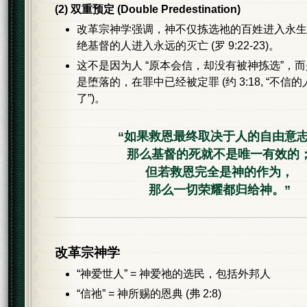
(2) 双重预定 (Double Predestination)
改革宗神学强调，神不仅拣选祂的百姓进入永生
绝基督的人进入永远的灭亡 (罗 9:22-23)。
这不是因为人 “原本会信，却没有被神拣选”，
是堕落的，在罪中已经被定罪 (约 3:18, “不信
了”)。
“如果救恩最终取决于人的自由意
那么基督的死就不是唯一有效的
但若救恩完全是神的作为，
那么一切荣耀都归给神。”
改革宗神学
“神爱世人” = 神爱祂的选民，包括外邦人
“信祂” = 神所赐的恩典 (弗 2:8)