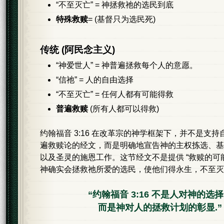
“不至灭亡” = 神拯救祂的选民到底
特殊救赎
= (基督只为选民死)
传统 (阿民念主义)
“神爱世人” = 神普遍拯救每个人的意愿。
“信祂” = 人的自由选择
“不至灭亡” = 任何人都有可能得救
普遍救赎
(所有人都可以得救)
约翰福音 3:16 在改革宗的神学框架下，并不是支
遍救赎论的经文，而是明确地宣告神的主权拣选、基
以及圣灵的施恩工作。这节经文不是提供 “救赎的可
神确实会拯救祂所爱的选民，使他们得永生，不至灭
“约翰福音 3:16 不是人对神的选
而是神对人的拯救计划的彰显.”