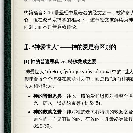
约翰福音 3:16 是圣经中最著名的经文之一，被许
心。但在改革宗神学的框架下，这节经文被解读为神
计划，而不是普遍救赎论。
1
. “神爱世人”——神的爱是有区别的
(1) 神的普遍恩典 vs. 特殊救赎之爱
“神爱世人” (ὁ θεὸς ἠγάπησεν τὸν κόσμον) 中的 “世人
意味着每个个体都在救赎计划中，而是指 “所有种类
太人和外邦人。
神的普遍恩典
：神以一般的爱和恩典对待整个
光、雨水、道德约束等 (太 5:45)。
神的救赎之爱
：神对祂的选民有特别的救赎之
遍性的，而是有目的的、有效的，并最终导致救恩 (弗
8:29-30)。