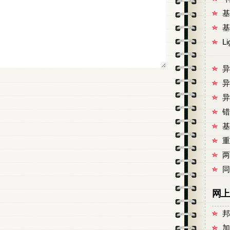
基
基
L
异
异
异
错
基
重
两
同
网上
邦
加