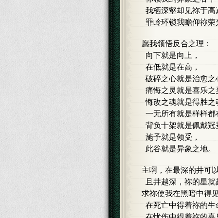
我栖深壑却见祢于高
罪岭环锁我瞻仰祢荣
愿我领悟反合之理：
向下就是向上，
在低就是在高，
破碎之心就是治愈之
痛悔之灵就是喜乐之
悔改之魂就是得胜之
一无所有就是样样都
背负十架就是佩戴冠
施予就是领受，
此谷就是异象之地。
主啊，在最深的井可
且井越深，祢的星就
求祢使我在黑暗中得
在死亡中得着祢的生
在忧伤中得着祢的喜