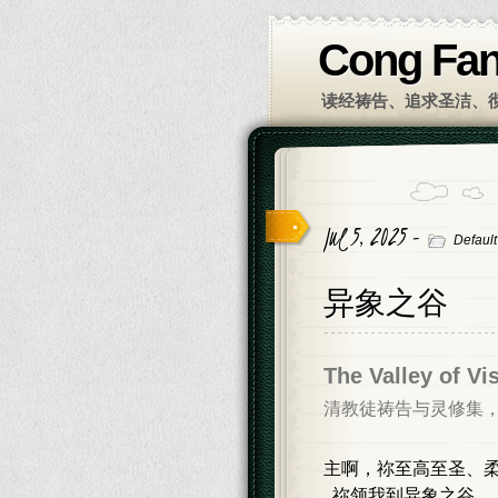
Cong Fa
读经祷告、追求圣洁、
Jul 5, 2025 -
Default
异象之谷
The Valley of 
清教徒祷告与灵修集，主编 A
主啊，祢至高至圣、
祢领我到异象之谷，