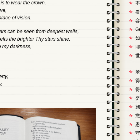
 is to wear the crown,
不
ive,
看
place of vision.
容
G
tars can be seen from deepest wells,
如
ls the brighter Thy stars shine;
in my darkness,
耶
世
笨
rty,
得
y.
得
婴
施
撒
恩
守