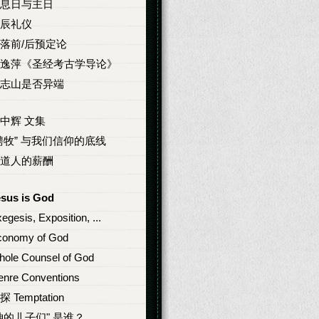
息日与主日
辰礼仪
落前/后预定论
逸萍《圣经考古学导论》
志山是否异端
中辉 文集
聘牧” 与我们信仰的底线
道人的薪酬
esus is God
egesis, Exposition, ...
conomy of God
ole Counsel of God
nre Conventions
探 Temptation
神的儿子们" 是谁？