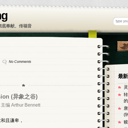
ng
彻底奉献、传福音
No Comments
最新
灵
转
Vision (异象之谷)
的
rthur Bennett
唐
(
柔和且谦卑，
赎