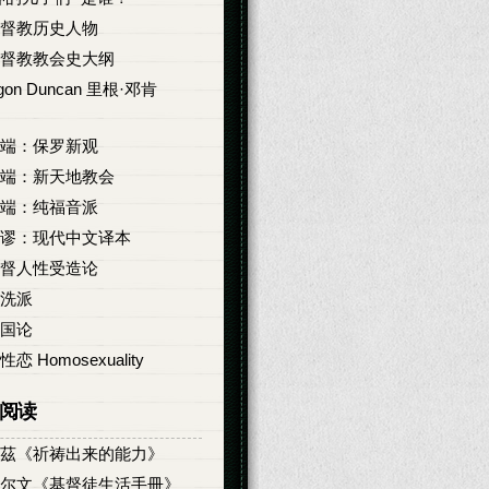
督教历史人物
督教教会史大纲
igon Duncan 里根·邓肯
端：保罗新观
端：新天地教会
端：纯福音派
谬：现代中文译本
督人性受造论
洗派
国论
性恋 Homosexuality
阅读
茲《祈祷出来的能力》
尔文《基督徒生活手冊》