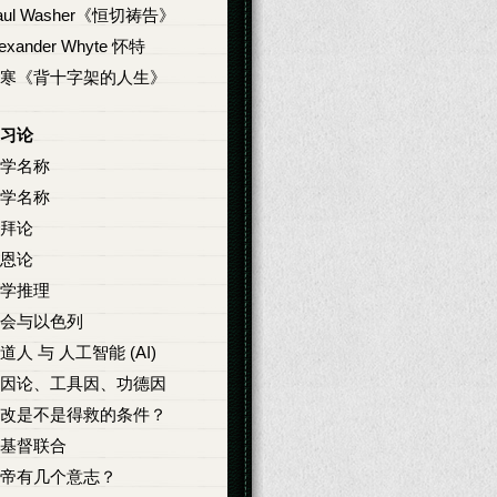
aul Washer《恒切祷告》
lexander Whyte 怀特
寒《背十字架的人生》
习论
学名称
学名称
拜论
恩论
学推理
会与以色列
道人 与 人工智能 (AI)
因论、工具因、功德因
改是不是得救的条件？
基督联合
帝有几个意志？