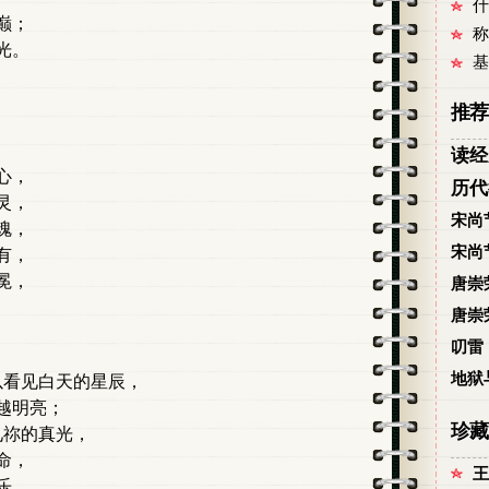
什
巅；
称
光。
基
推荐
读经
心，
历代
灵，
宋尚
魂，
宋尚
有，
冕，
唐崇
唐崇
叨雷
地狱
以看见白天的星辰，
越明亮；
珍藏
见祢的真光，
命，
王
乐，