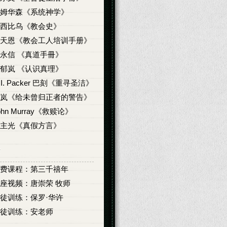
姆华森《系统神学》
西比乌《教会史》
天恩《教会工人培训手册》
永信 《真道手冊》
郁岚 《认识真理》
. I. Packer 巴刻《重寻圣洁》
岚《给未曾归正者的警告》
ohn Murray《救赎论》
主光《真假方言》
费课程：第三千禧年
座视频：唐崇荣 牧师
徒训练：保罗·华许
徒训练：安老师