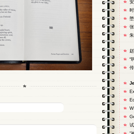
安
时
堕
张
朱
赵
“
传
J
Ex
E
Wh
Ge
试
"