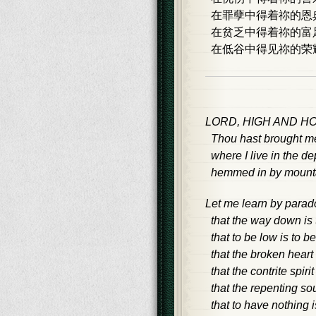
在罪孽中得着祢的恩
在贫乏中得着祢的富
在低谷中得见祢的荣
LORD, HIGH AND HO
Thou hast brought me t
where I live in the de
hemmed in by mountain
Let me learn by parad
that the way down is 
that to be low is to be
that the broken heart 
that the contrite spirit 
that the repenting soul
that to have nothing i