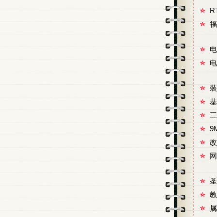
R
福
电
电
装
基
三
9
改
网
圣
教
属