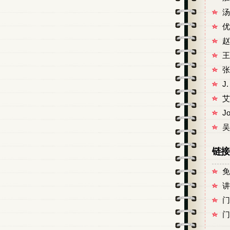
汤
优
赵
王
张
J
艾
J
吴
链接
免
讲
门
门