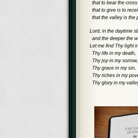
that to bear the cross
that to give is to rece
that the valley is the 
Lord, in the daytime s
and the deeper the wel
Let me find Thy light 
Thy life in my death,
Thy joy in my sorrow,
Thy grace in my sin,
Thy riches in my pove
Thy glory in my valle