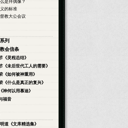
么是拜偶像？
义的标准
督教大公会议
系列
教会信条
节《灵程总结》
节《未后世代工人的需要》
荣《如何被神重用》
荣《什么是真正的复兴》
《神何以用慕迪》
与福音
明道《文库精选集》