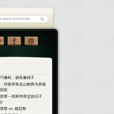
巧像蛇，驯良像鸽子
：对批评朱志山牧师为异端
回应
崇荣 – 耶和华所定的日子
转)
罪祭 vs. 赎愆祭