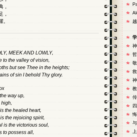
P
典，
A
足，
耀。
越
学
神
LY, MEEK AND LOWLY,
哲
o the valley of vision,
敬
pths but see Thee in the heights;
救
s of sin I behold Thy glory.
神
ox
教
the way up,
传
 high,
四
is the healed heart,
悔
is the rejoicing spirit,
与
 is the victorious soul,
上
s to possess all,