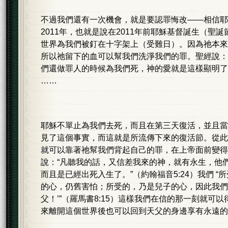
不過我們還有一次機會，就是要認罪悔改——相信耶
2011年，也就是說在2011年前耶穌基督誕生（聖
世界為我們被釘在十字架上（受難日）。因為祂本來
所以祂留下的血可以幫我們洗淨我們的罪。聖經說：
們還做罪人的時候為我們死，神的愛就是這樣顯明了”
……
耶穌不單止為我們去死，而且在第三天復活，並且當
見了這個事實，而這就是所流傳下來的復活節。從此
就可以靠著祂幫我們背起自己的罪，在上帝面前變得
說：“凡聽我的話，又信差我來的神，就有永生，他
而且是已經出死入生了。”（約翰福音5:24）我們 “
的心，仍舊害怕；所受的，乃是兒子的心，因此我們
父！’”（羅馬書8:15）這樣我們在信的那一刻就可
來離開這個世界後也可以回到天父的身邊享有永遠的