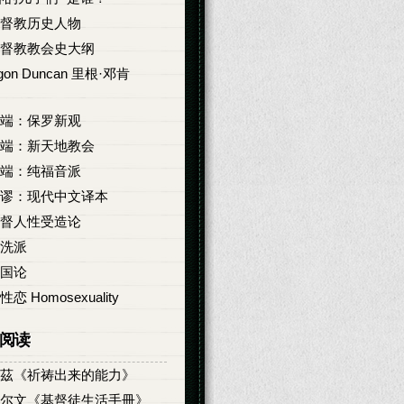
督教历史人物
督教教会史大纲
igon Duncan 里根·邓肯
端：保罗新观
端：新天地教会
端：纯福音派
谬：现代中文译本
督人性受造论
洗派
国论
性恋 Homosexuality
阅读
茲《祈祷出来的能力》
尔文《基督徒生活手冊》