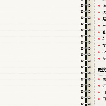
汤
优
赵
王
张
J
艾
J
吴
链接
免
讲
门
门