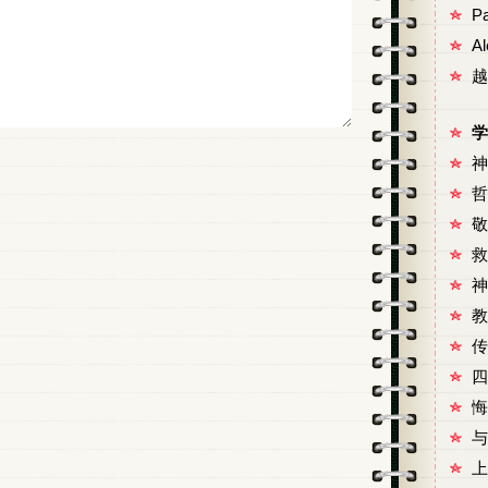
P
A
越
学
神
哲
敬
救
神
教
传
四
悔
与
上