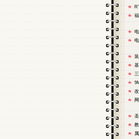
R
福
电
电
装
基
三
9
改
网
圣
教
属