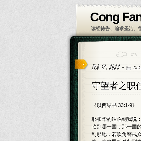
Cong Fa
读经祷告、追求圣洁、
Feb 17, 2022 -
Defa
守望者之职
《以西结书 33:1-9》
耶和华的话临到我说：
临到哪一国，那一国
到那地，若吹角警戒