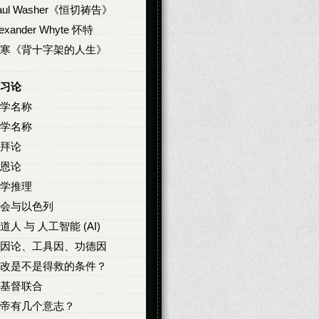
aul Washer《恒切祷告》
lexander Whyte 怀特
寒《背十字架的人生》
习论
学名称
学名称
拜论
恩论
学推理
会与以色列
道人 与 人工智能 (AI)
因论、工具因、功德因
改是不是得救的条件？
基督联合
帝有几个意志？