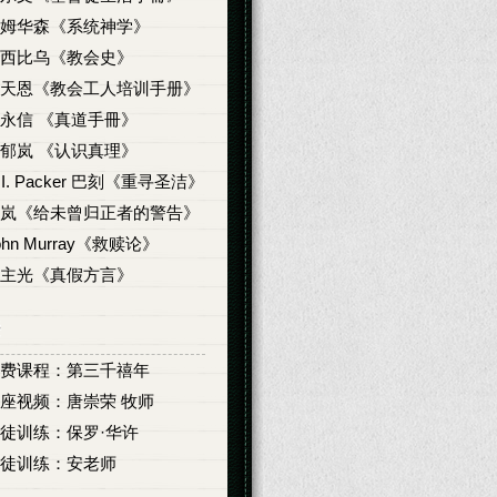
姆华森《系统神学》
西比乌《教会史》
天恩《教会工人培训手册》
永信 《真道手冊》
郁岚 《认识真理》
. I. Packer 巴刻《重寻圣洁》
岚《给未曾归正者的警告》
ohn Murray《救赎论》
主光《真假方言》
费课程：第三千禧年
座视频：唐崇荣 牧师
徒训练：保罗·华许
徒训练：安老师