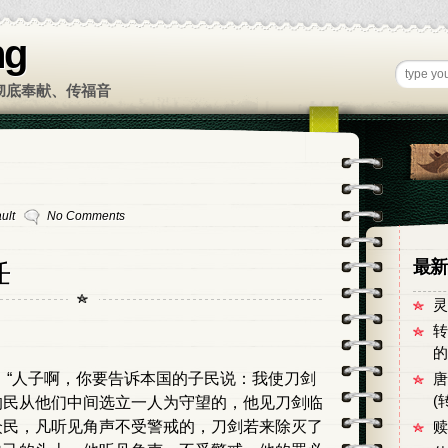
ng
彻底奉献、传福音
ult
No Comments
任
最新
灵
转
的
 “人子啊，你要告诉本国的子民说：我使刀剑
唐
(
的民从他们中间选立一人为守望的，他见刀剑临
众民，凡听见角声不受警戒的，刀剑若来除灭了
赎