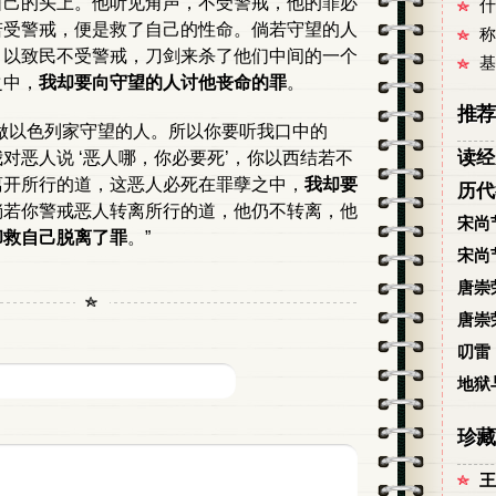
自己的头上。他听见角声，不受警戒，他的罪必
什
若受警戒，便是救了自己的性命。倘若守望的人
称
，以致民不受警戒，刀剑来杀了他们中间的一个
基
之中，
我却要向守望的人讨他丧命的罪
。
推荐
做以色列家守望的人。所以你要听我口中的
读经
对恶人说 ‘恶人哪，你必要死’，你以西结若不
离开所行的道，这恶人必死在罪孽之中，
我却要
历代
倘若你警戒恶人转离所行的道，他仍不转离，他
宋尚
却救自己脱离了罪
。”
宋尚
唐崇
唐崇
叨雷
地狱
珍藏
王