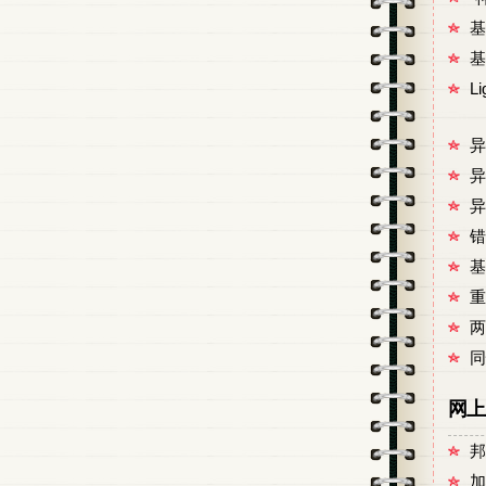
基
基
L
异
异
异
错
基
重
两
同
网上
邦
加