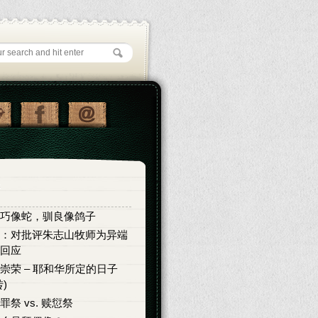
巧像蛇，驯良像鸽子
：对批评朱志山牧师为异端
回应
崇荣 – 耶和华所定的日子
转)
罪祭 vs. 赎愆祭