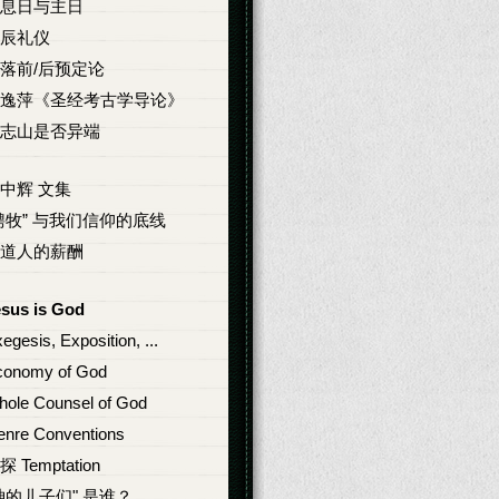
息日与主日
辰礼仪
落前/后预定论
逸萍《圣经考古学导论》
志山是否异端
中辉 文集
聘牧” 与我们信仰的底线
道人的薪酬
esus is God
egesis, Exposition, ...
conomy of God
ole Counsel of God
nre Conventions
探 Temptation
神的儿子们" 是谁？