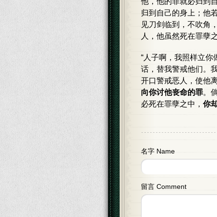
他，他的罪就必归到
归到自己的身上；他
见刀剑临到，不吹角
人，他虽然死在罪孽
“人子啊，我照样立你
话，替我警戒他们。我
开口警戒恶人，使他
向你讨他丧命的罪
。
必死在罪孽之中，
你
名字 Name
留言 Comment