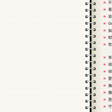
不
看
容
G
如
耶
世
笨
得
得
婴
施
撒
恩
守