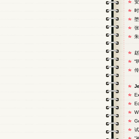
安
时
堕
张
朱
赵
“
传
J
Ex
E
Wh
Ge
试
"