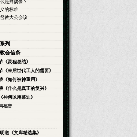
么是拜偶像？
义的标准
督教大公会议
系列
教会信条
节《灵程总结》
节《未后世代工人的需要》
荣《如何被神重用》
荣《什么是真正的复兴》
《神何以用慕迪》
与福音
明道《文库精选集》