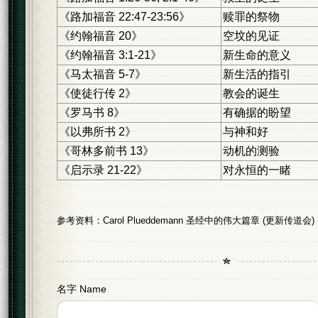
《路加福音 22:47-23:56》
赎罪的祭物
《约翰福音 20》
空坟的见证
《约翰福音 3:1-21》
新生命的意义
《马太福音 5-7》
新生活的指引
《使徒行传 2》
教会的诞生
《罗马书 8》
有确据的盼望
《以弗所书 2》
与神和好
《哥林多前书 13》
动机的测验
《启示录 21-22》
对永恒的一睹
参考资料：Carol Plueddemann 圣经中的伟大篇章 (更新传道会)
名字 Name