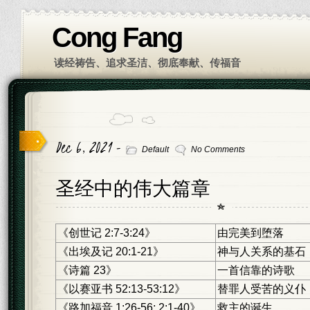
Cong Fang
读经祷告、追求圣洁、彻底奉献、传福音
Dec 6, 2021 -
Default
No Comments
圣经中的伟大篇章
《创世记 2:7-3:24》
由完美到堕落
《出埃及记 20:1-21》
神与人关系的基石
《诗篇 23》
一首信靠的诗歌
《以赛亚书 52:13-53:12》
替罪人受苦的义仆
《路加福音 1:26-56; 2:1-40》
救主的诞生