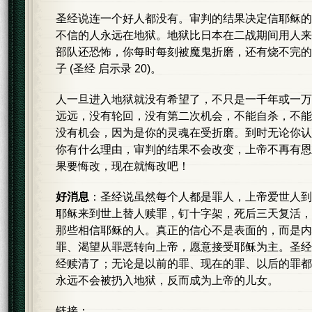
圣经说连一个好人都没有。审判的结果决定信耶稣的
不信的人永远在地狱。地狱比日本在二战期间用人来做
部队还恐怖，你每时每刻被魔鬼折磨，还有烧不完的
子 (圣经 启示录 20)。
人一旦进入地狱就没有希望了，不只是一千年或一万
远远，没有轮回，没有第二次机会，不能自杀，不能
没有机会，因为是你的灵魂在受折磨。到时无论你认
你有什么理由，审判的结果不会改变，上帝不再有恩
果要悔改，现在就悔改吧！
好消息
：圣经说虽然每个人都是罪人，上帝爱世人到
耶稣来到世上替人赎罪，钉十字架，死后三天复活，
那些相信耶稣的人。真正的信心不是表面的，而是内
罪、渴望从罪恶转向上帝，愿意接受耶稣为主。圣经
经赎清了；无论是以前的罪、现在的罪、以后的罪都
永远不会被扔入地狱，反而成为上帝的儿女。
链接：