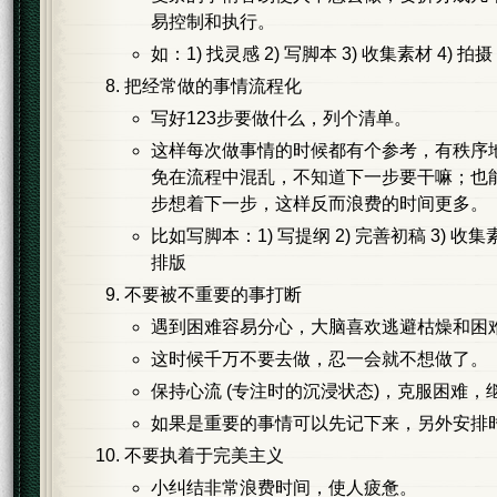
易控制和执行。
如：1) 找灵感 2) 写脚本 3) 收集素材 4) 拍摄 
把经常做的事情流程化
写好123步要做什么，列个清单。
这样每次做事情的时候都有个参考，
有秩序
免在流程中混乱，不知道下一步要干嘛；也
步想着下一步，这样反而浪费的时间更多。
比如写脚本：1) 写提纲 2) 完善初稿 3) 收集素材
排版
不要被不重要的事打断
遇到困难容易分心，大脑喜欢逃避枯燥和困
这时候千万不要去做，忍一会就不想做了。
保持心流 (专注时的沉浸状态)，克服困难，
如果是重要的事情可以先记下来，另外安排
不要执着于完美主义
小纠结非常浪费时间，使人疲惫。